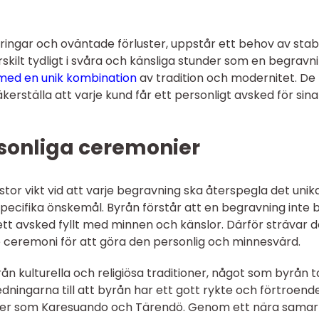
ndringar och oväntade förluster, uppstår ett behov av stabi
rskilt tydligt i svåra och känsliga stunder som en begravni
med en unik kombination
av tradition och modernitet. De
äkerställa att varje kund får ett personligt avsked för sina
sonliga ceremonier
tor vikt vid att varje begravning ska återspegla det unika
s specifika önskemål. Byrån förstår att en begravning inte 
ett avsked fyllt med minnen och känslor. Därför strävar 
e ceremoni för att göra den personlig och minnesvärd.
n kulturella och religiösa traditioner, något som byrån t
edningarna till att byrån har ett gott rykte och förtroend
orter som Karesuando och Tärendö. Genom ett nära sama