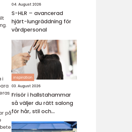
04. August 2026
S-HLR – avancerad
lt
hjärt-lungräddning för
ng.
vårdpersonal
inspiration
 i
bara
03. August 2026
deras
Frisör i hallstahammar
så väljer du rätt salong
för hår, stil och
ar på
välmående
e
rbete