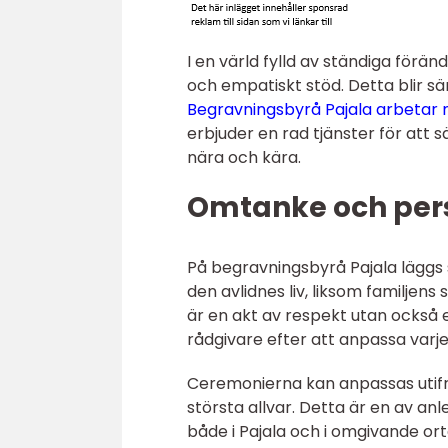
I en värld fylld av ständiga förä
och empatiskt stöd. Detta blir sä
Begravningsbyrå Pajala arbetar 
erbjuder en rad tjänster för att s
nära och kära.
Omtanke och per
På begravningsbyrå Pajala läggs s
den avlidnes liv, liksom familjen
är en akt av respekt utan också 
rådgivare efter att anpassa varj
Ceremonierna kan anpassas utifrå
största allvar. Detta är en av anl
både i Pajala och i omgivande 