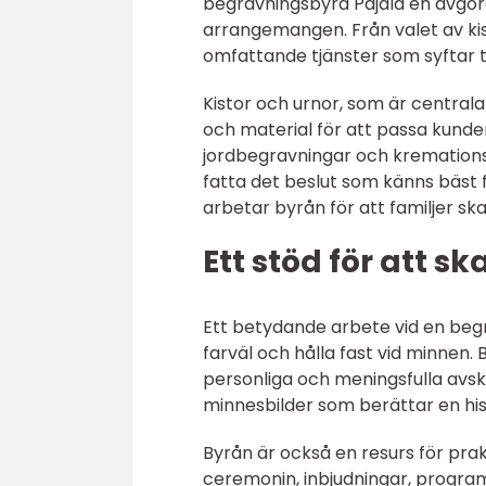
begravningsbyrå Pajala en avgör
arrangemangen. Från valet av kis
omfattande tjänster som syftar ti
Kistor och urnor, som är centrala d
och material för att passa kunde
jordbegravningar och kremationsb
fatta det beslut som känns bäst 
arbetar byrån för att familjer sk
Ett stöd för att s
Ett betydande arbete vid en begr
farväl och hålla fast vid minnen.
personliga och meningsfulla avsk
minnesbilder som berättar en hist
Byrån är också en resurs för prakt
ceremonin, inbjudningar, progr