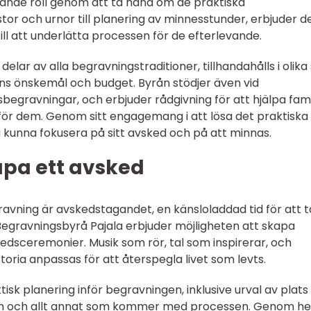
ande roll genom att ta hand om de praktiska
tor och urnor till planering av minnesstunder, erbjuder d
ll att underlätta processen för de efterlevande.
elar av alla begravningstraditioner, tillhandahålls i olika 
ns önskemål och budget. Byrån stödjer även vid
egravningar, och erbjuder rådgivning för att hjälpa fami
för dem. Genom sitt engagemang i att lösa det praktiska
a kunna fokusera på sitt avsked och på att minnas.
kapa ett avsked
avning är avskedstagandet, en känsloladdad tid för att t
 Begravningsbyrå Pajala erbjuder möjligheten att skapa
edsceremonier. Musik som rör, tal som inspirerar, och
oria anpassas för att återspegla livet som levts.
isk planering inför begravningen, inklusive urval av plats
am och allt annat som kommer med processen. Genom he