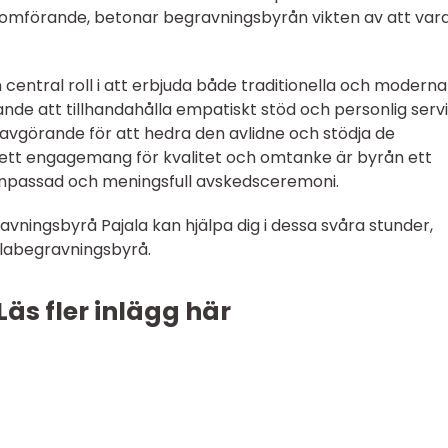
enomförande, betonar begravningsbyrån vikten av att var
central roll i att erbjuda både traditionella och moderna
nde att tillhandahålla empatiskt stöd och personlig servi
avgörande för att hedra den avlidne och stödja de
ett engagemang för kvalitet och omtanke är byrån ett
n anpassad och meningsfull avskedsceremoni.
vningsbyrå Pajala kan hjälpa dig i dessa svåra stunder,
labegravningsbyrå.
Läs fler inlägg här