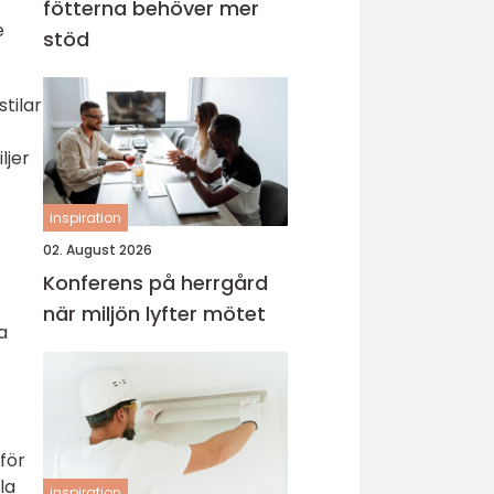
fötterna behöver mer
e
stöd
stilar
ljer
inspiration
02. August 2026
Konferens på herrgård
när miljön lyfter mötet
a
 för
la
inspiration