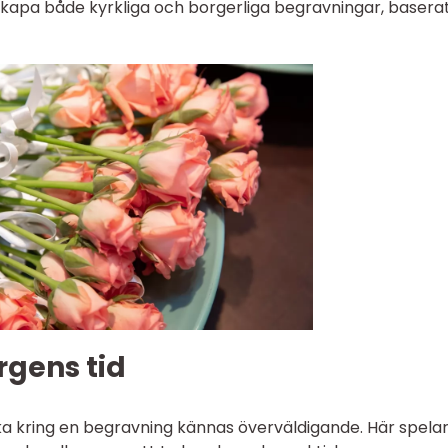
skapa både kyrkliga och borgerliga begravningar, basera
orgens tid
ska kring en begravning kännas överväldigande. Här spela