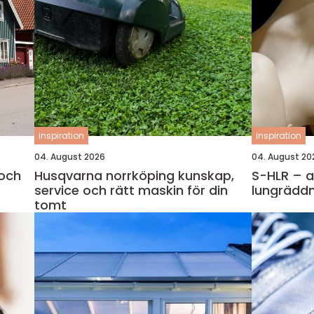
inspiration
inspiration
04. August 2026
04. August 20
 och
Husqvarna norrköping kunskap,
S-HLR – a
service och rätt maskin för din
lungräddn
tomt