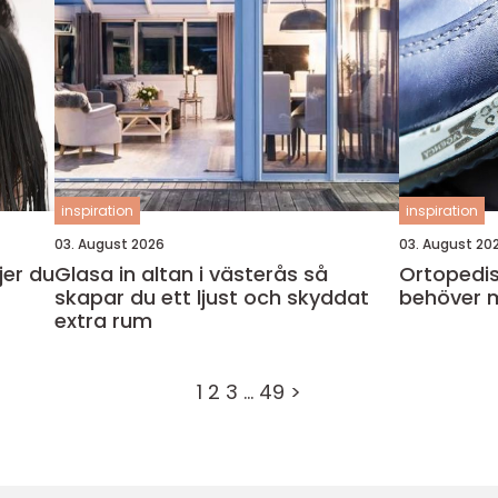
inspiration
inspiration
03. August 2026
03. August 20
Glasa in altan i västerås så
Ortopediska sul
skapar du ett ljust och skyddat
behöver 
extra rum
1
2
3
…
49
>