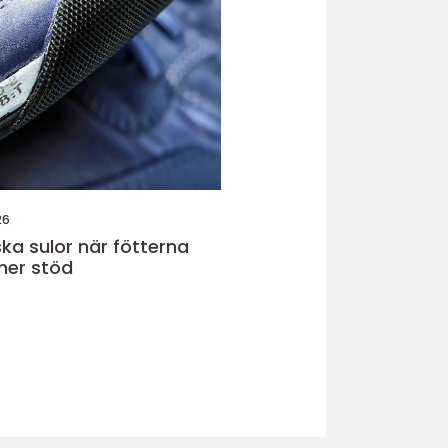
26
or när fötterna
mer stöd