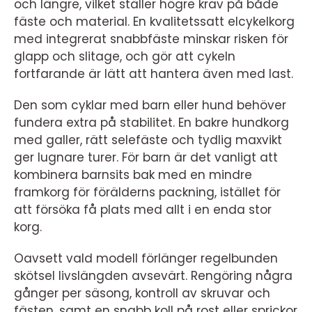
och längre, vilket ställer högre krav på både
fäste och material. En kvalitetssatt elcykelkorg
med integrerat snabbfäste minskar risken för
glapp och slitage, och gör att cykeln
fortfarande är lätt att hantera även med last.
Den som cyklar med barn eller hund behöver
fundera extra på stabilitet. En bakre hundkorg
med galler, rätt selefäste och tydlig maxvikt
ger lugnare turer. För barn är det vanligt att
kombinera barnsits bak med en mindre
framkorg för förälderns packning, istället för
att försöka få plats med allt i en enda stor
korg.
Oavsett vald modell förlänger regelbunden
skötsel livslängden avsevärt. Rengöring några
gånger per säsong, kontroll av skruvar och
fästen, samt en snabb koll på rost eller sprickor