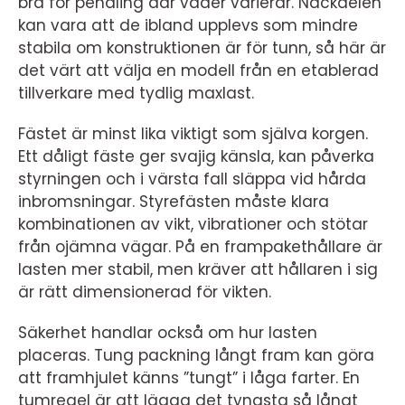
bra för pendling där väder varierar. Nackdelen
kan vara att de ibland upplevs som mindre
stabila om konstruktionen är för tunn, så här är
det värt att välja en modell från en etablerad
tillverkare med tydlig maxlast.
Fästet är minst lika viktigt som själva korgen.
Ett dåligt fäste ger svajig känsla, kan påverka
styrningen och i värsta fall släppa vid hårda
inbromsningar. Styrefästen måste klara
kombinationen av vikt, vibrationer och stötar
från ojämna vägar. På en frampakethållare är
lasten mer stabil, men kräver att hållaren i sig
är rätt dimensionerad för vikten.
Säkerhet handlar också om hur lasten
placeras. Tung packning långt fram kan göra
att framhjulet känns ”tungt” i låga farter. En
tumregel är att lägga det tyngsta så långt