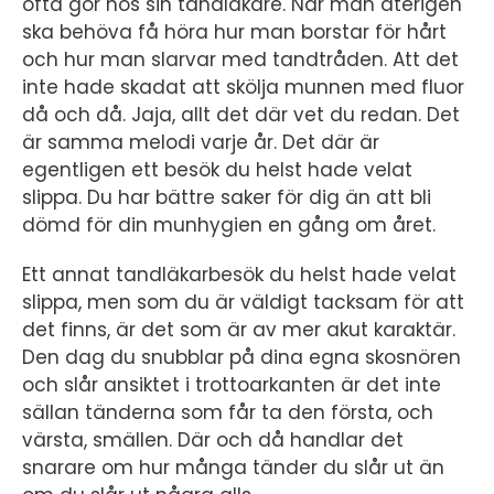
ofta gör hos sin tandläkare. När man återigen
ska behöva få höra hur man borstar för hårt
och hur man slarvar med tandtråden. Att det
inte hade skadat att skölja munnen med fluor
då och då. Jaja, allt det där vet du redan. Det
är samma melodi varje år. Det där är
egentligen ett besök du helst hade velat
slippa. Du har bättre saker för dig än att bli
dömd för din munhygien en gång om året.
Ett annat tandläkarbesök du helst hade velat
slippa, men som du är väldigt tacksam för att
det finns, är det som är av mer akut karaktär.
Den dag du snubblar på dina egna skosnören
och slår ansiktet i trottoarkanten är det inte
sällan tänderna som får ta den första, och
värsta, smällen. Där och då handlar det
snarare om hur många tänder du slår ut än