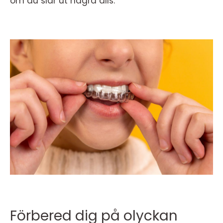
om du slår ut några alls.
Förbered dig på olyckan