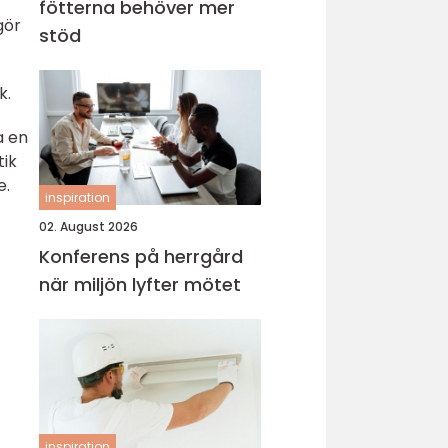
fötterna behöver mer
gör
stöd
k.
a en
tik
e.
inspiration
02. August 2026
Konferens på herrgård
när miljön lyfter mötet
inspiration