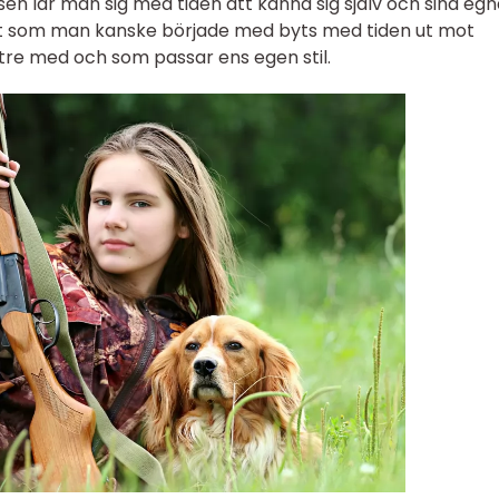
en lär man sig med tiden att känna sig själv och sina eg
et som man kanske började med byts med tiden ut mot
ttre med och som passar ens egen stil.