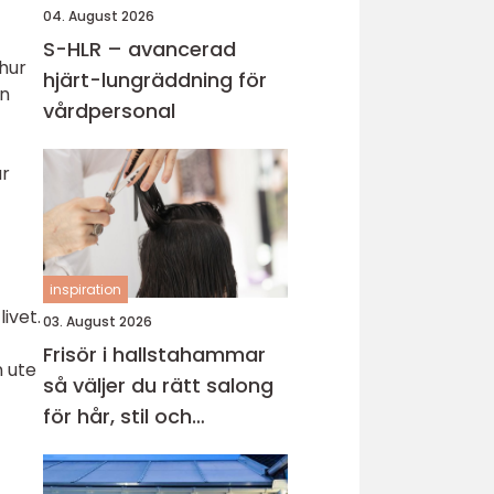
04. August 2026
S-HLR – avancerad
 hur
hjärt-lungräddning för
en
vårdpersonal
ar
inspiration
ivet.
03. August 2026
Frisör i hallstahammar
n ute
så väljer du rätt salong
för hår, stil och
välmående