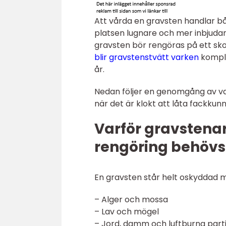
Att vårda en gravsten handlar b
platsen lugnare och mer inbjuda
gravsten bör rengöras på ett sko
blir gravstenstvätt varken
kompli
år.
Nedan följer en genomgång av var
när det är klokt att låta fackkun
Varför gravstenar
rengöring behövs
En gravsten står helt oskyddad m
– Alger och mossa
– Lav och mögel
– Jord, damm och luftburna parti