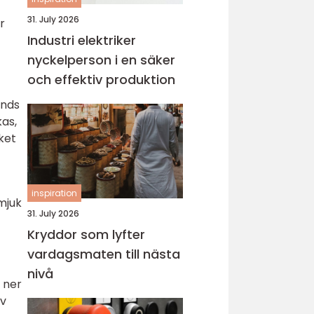
31. July 2026
r
Industri elektriker
nyckelperson i en säker
och effektiv produktion
änds
kas,
ket
inspiration
mjuk
31. July 2026
Kryddor som lyfter
vardagsmaten till nästa
nivå
 ner
av