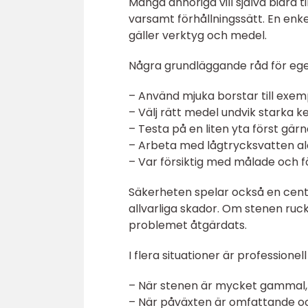
Många anhöriga vill själva bidra t
varsamt förhållningssätt. En enkel
gäller verktyg och medel.
Några grundläggande råd för ege
– Använd mjuka borstar till exem
– Välj rätt medel undvik starka k
– Testa på en liten yta först gärn
– Arbeta med lågtrycksvatten aldr
– Var försiktig med målade och f
Säkerheten spelar också en centra
allvarliga skador. Om stenen ruck
problemet åtgärdats.
I flera situationer är professionel
– När stenen är mycket gammal, s
– När påväxten är omfattande oc