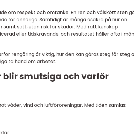
åde om respekt och omtanke. En ren och välskött sten g
nde för anhöriga. Samtidigt är många osäkra på hur en
nsamt sätt, utan risk för skador. Med rätt kunskap
cerad eller tidskrävande, och resultatet håller ofta i må
för rengöring är viktig, hur den kan göras steg för steg 
niga ta hand om arbetet.
 blir smutsiga och varför
ot väder, vind och luftföroreningar. Med tiden samlas:
klar