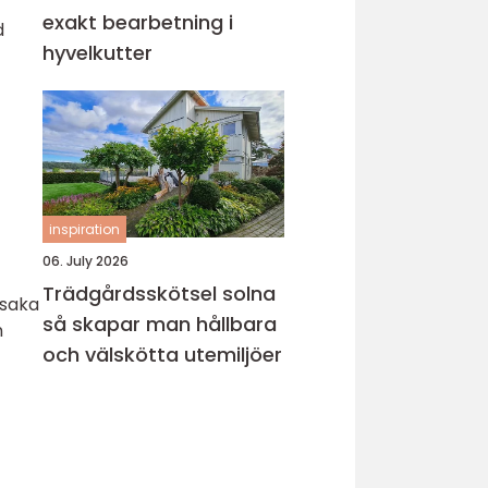
exakt bearbetning i
d
hyvelkutter
inspiration
06. July 2026
Trädgårdsskötsel solna
rsaka
så skapar man hållbara
n
och välskötta utemiljöer