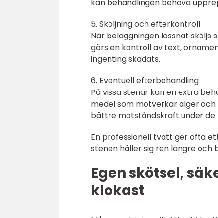
kan behandlingen behöva upprepas
5. Sköljning och efterkontroll
När beläggningen lossnat sköljs s
görs en kontroll av text, ornament
ingenting skadats.
6. Eventuell efterbehandling
På vissa stenar kan en extra beh
medel som motverkar alger och mo
bättre motståndskraft under d
En professionell tvätt ger ofta ett
stenen håller sig ren längre och 
Egen skötsel, säk
klokast