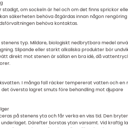
ng
 stadigt, om sockeln är hel och om det finns sprickor elle
il kan säkerheten behöva åtgärdas innan någon rengöring
årdsförvaltningen behöva kontaktas.
stenens typ. Mildare, biologiskt nedbrytbara medel anv
ning. Slipande eller starkt alkaliska produkter bör undvi
vätt direkt mot stenen är sällan en bra idé, då vattentryc
orer.
ksvatten. I många fall räcker tempererat vatten och en 
rt det översta lagret smuts före behandling mot djupare
alger
eras på stenens yta och får verka en viss tid. Den bryter
underlaget. Därefter borstas ytan varsamt. Vid kraftig l