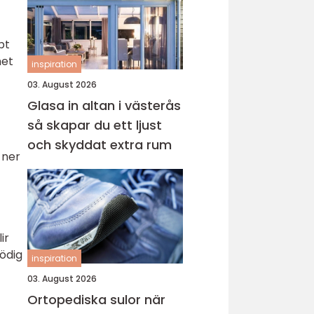
bt
het
inspiration
03. August 2026
Glasa in altan i västerås
så skapar du ett ljust
och skyddat extra rum
 ner
ir
nödig
inspiration
03. August 2026
Ortopediska sulor när