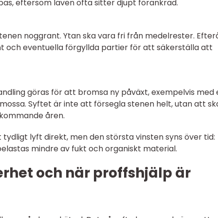
, eftersom laven ofta sitter djupt förankrad.
tenen noggrant. Ytan ska vara fri från medelrester. Efter
 och eventuella förgyllda partier för att säkerställa att
andling göras för att bromsa ny påväxt, exempelvis med 
ssa. Syftet är inte att försegla stenen helt, utan att s
e kommande åren.
 tydligt lyft direkt, men den största vinsten syns över tid:
belastas mindre av fukt och organiskt material.
erhet och när proffshjälp är