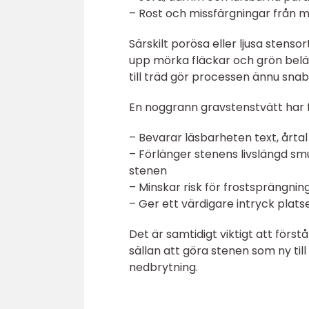
– Rost och missfärgningar från m
Särskilt porösa eller ljusa stenso
upp mörka fläckar och grön belä
till träd gör processen ännu sna
En noggrann gravstenstvätt har f
– Bevarar läsbarheten text, årta
– Förlänger stenens livslängd smu
stenen
– Minskar risk för frostsprängni
– Ger ett värdigare intryck pla
Det är samtidigt viktigt att först
sällan att göra stenen som ny til
nedbrytning.