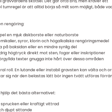
ill gravvårdens skötsel. Det går ofta bra, men kräver ett
 tumregel är att alltid börja så milt som möjligt, både va
n rengöring:
pel en mjuk diskborste eller naturborste
emikalier, syror, klorin och högalkaliska rengöringsmedel
a på baksidan eller en mindre synlig del
ig högtryck direkt mot sten, fogar eller inskriptioner
örgyllda texter gnugga inte hårt över dessa områden
l roll. En lutande eller instabil gravsten kan välta och o
ar sig när den belastas lätt bör ingen tvätt utföras förrä
l hjälp det bästa alternativet:
prucken eller kraftigt vittrad
h djupt sittande