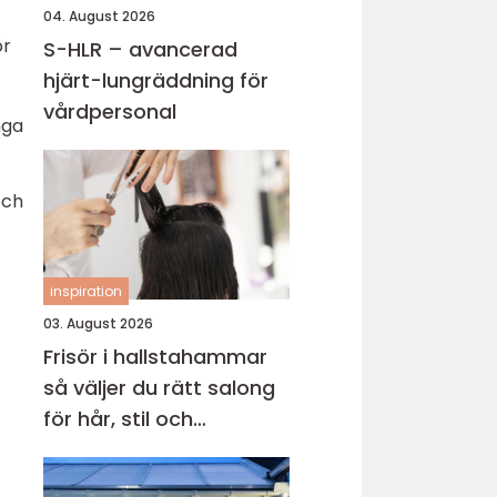
04. August 2026
ör
S-HLR – avancerad
hjärt-lungräddning för
vårdpersonal
nga
och
inspiration
03. August 2026
Frisör i hallstahammar
så väljer du rätt salong
för hår, stil och
välmående