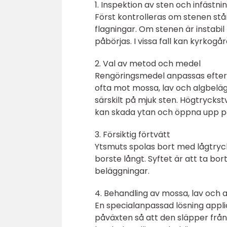
1. Inspektion av sten och infästni
Först kontrolleras om stenen står
flagningar. Om stenen är instab
påbörjas. I vissa fall kan kyrkog
2. Val av metod och medel
Rengöringsmedel anpassas efter 
ofta mot mossa, lav och algbelägg
särskilt på mjuk sten. Högtryckst
kan skada ytan och öppna upp p
3. Försiktig förtvätt
Ytsmuts spolas bort med lågtryc
borste långt. Syftet är att ta bo
beläggningar.
4. Behandling av mossa, lav och 
En specialanpassad lösning applic
påväxten så att den släpper från 