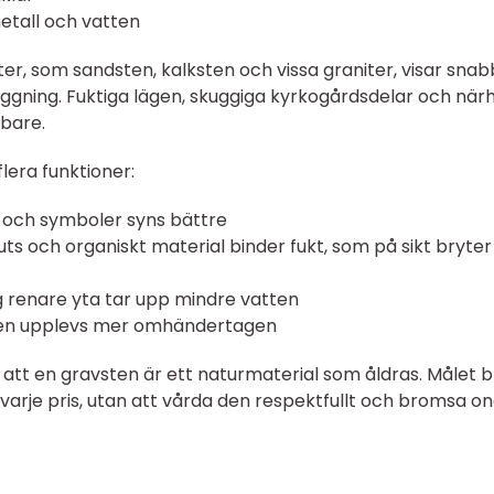
etall och vatten
rter, som sandsten, kalksten och vissa graniter, visar snab
ggning. Fuktiga lägen, skuggiga kyrkogårdsdelar och när
bbare.
lera funktioner:
l och symboler syns bättre
ts och organiskt material binder fukt, som på sikt bryter
ng renare yta tar upp mindre vatten
tsen upplevs mer omhändertagen
å att en gravsten är ett naturmaterial som åldras. Målet bl
l varje pris, utan att vårda den respektfullt och bromsa o