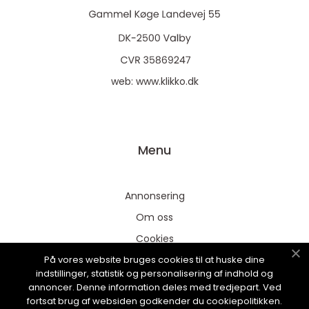
web:
www.klikko.dk
Menu
Annonsering
Om oss
Cookies
På vores website bruges cookies til at huske dine
Kontakta oss
indstillinger, statistik og personalisering af indhold og
Sitemap
annoncer. Denne information deles med tredjepart. Ved
fortsat brug af websiden godkender du cookiepolitikken.