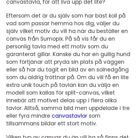
canvastavla, för att liva upp det lite?
Eftersom det är du själv som har bäst koll på
vad som passar hemma hos dig, väljer du
själv vilket motiv du vill ha när du beställer en
canvas från Sumopix. På så vis får du en
personlig tavla med ett motiv som du
garanterat gillar. Kanske du har en gullig hund
som förtjänar att pryda sin plats på väggen
eller så har du tagit en bild av en solnedgång
som du aldrig tröttnar på. Om du vill få en lite
extra unik touch på tavlan kan du välja en
modell som kallas för split-canvas, vilket
innebär att motivet delas upp i flera olika
tavlor. Alltså, samma bild men uppdelade i tre
eller fyra mindre
canvastavlor
som
tillsammans bildar ett stort motiv.
Vilken typ av canvas du än vill ha så finns det