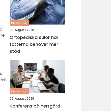
inspiration
ar
03. August 2026
are
Ortopediska sulor när
fötterna behöver mer
stöd
ed
a en
inspiration
02. August 2026
Konferens på herrgård