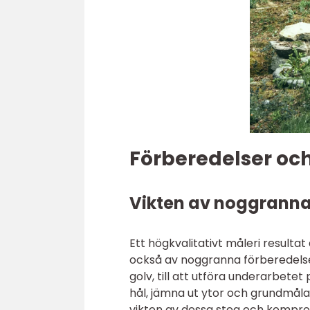
Förberedelser och
Vikten av noggranna
Ett högkvalitativt måleri resulta
också av noggranna förberedelser
golv, till att utföra underarbete
hål, jämna ut ytor och grundmåla
vikten av dessa steg och kompr