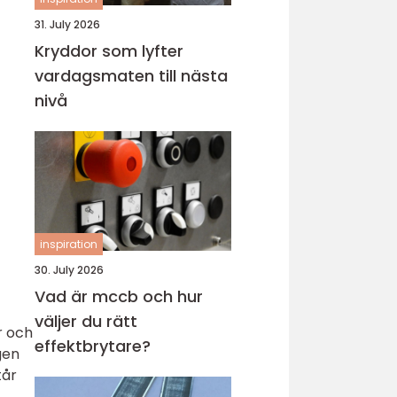
31. July 2026
Kryddor som lyfter
vardagsmaten till nästa
nivå
inspiration
30. July 2026
Vad är mccb och hur
väljer du rätt
r och
effektbrytare?
gen
tår