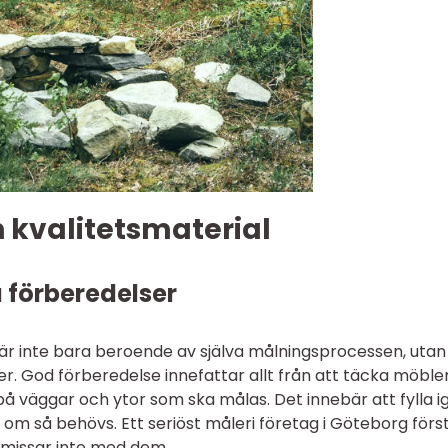
 kvalitetsmaterial
 förberedelser
t är inte bara beroende av själva målningsprocessen, utan
. God förberedelse innefattar allt från att täcka möble
t på väggar och ytor som ska målas. Det innebär att fylla i
 om så behövs. Ett seriöst måleri företag i Göteborg förs
omissar inte med dem.