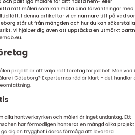
a och pålitliga målare för ditt nästa hem- eller
hitta rätt måleri som kan möta dina förväntningar med
alltid lätt. I denna artikel tar vi en närmare titt på vad s
öteborg står ut från mängden och hur du kan säkerställa
gsrikt. Vi hjälper dig även att upptäcka en utmärkt part
gemab.eu.
företag
måleri projekt är att välja rätt företag för jobbet. Men vad
lare i Göteborg? Experternas råd är klart – det handlar
eomfattning.
tis
om alla hantverksyrken och måleri är inget undantag. Ett
anschen har förmodligen hanterat en mängd olika projek
 ge dig en trygghet i deras förmåga att leverera