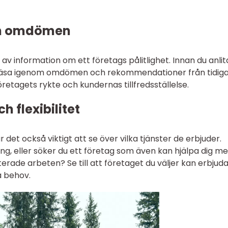
ch omdömen
v information om ett företags pålitlighet. Innan du anlit
tt läsa igenom omdömen och rekommendationer från tidig
öretagets rykte och kundernas tillfredsställelse.
 flexibilitet
 det också viktigt att se över vilka tjänster de erbjuder.
g, eller söker du ett företag som även kan hjälpa dig m
rade arbeten? Se till att företaget du väljer kan erbjud
a behov.