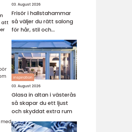
03. August 2026
Frisör i hallstahammar
om
så väljer du rätt salong
 att
för hår, stil och
ner
välmående
 bör
 om
inspiration
03. August 2026
Glasa in altan i västerås
så skapar du ett ljust
och skyddat extra rum
t med