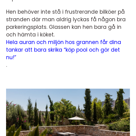
Hen behöver inte stå i frustrerande bilköer på
stranden där man aldrig lyckas få någon bra
parkeringsplats. Glassen kan hen bara gå in
och hämta i köket.
Hela auran och miljön hos grannen får dina
tankar att bara skrika “köp pool och gör det
nu!”
.