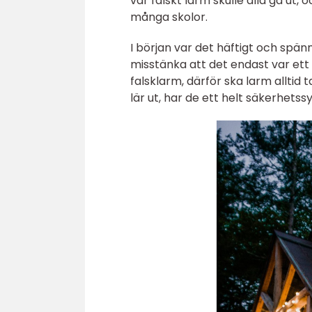
var falskt larm skulle alla gå ut, oc
många skolor.
I början var det häftigt och spä
misstänka att det endast var ett 
falsklarm, därför ska larm alltid
lär ut, har de ett helt säkerhets