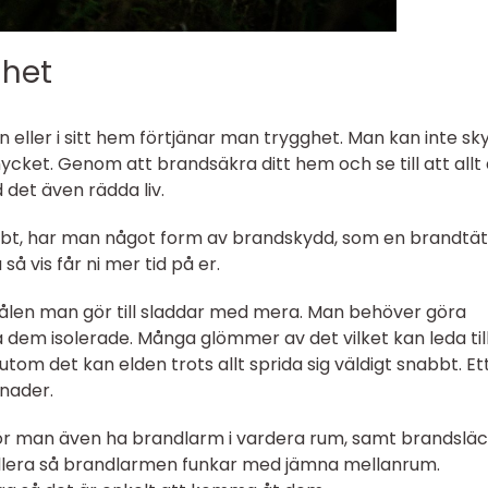
gghet
an eller i sitt hem förtjänar man trygghet. Man kan inte s
ycket. Genom att brandsäkra ditt hem och se till att allt 
d det även rädda liv.
abbt, har man något form av brandskydd, som en brandtät
å vis får ni mer tid på er.
ålen man gör till sladdar med mera. Man behöver göra
a dem isolerade. Många glömmer av det vilket kan leda til
 utom det kan elden trots allt sprida sig väldigt snabbt. Et
gnader.
r man även ha brandlarm i vardera rum, samt brandslä
rollera så brandlarmen funkar med jämna mellanrum.