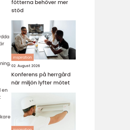
fötterna behöver mer
stöd
kydda
är
inspiration
ning,
02. August 2026
Konferens på herrgård
när miljön lyfter mötet
l en
t
ckare
inspiration