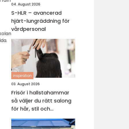
fall i
04. August 2026
S-HLR – avancerad
hjärt-lungräddning för
vårdpersonal
skolan
dda.
inspiration
03. August 2026
Frisör i hallstahammar
så väljer du rätt salong
för hår, stil och
välmående