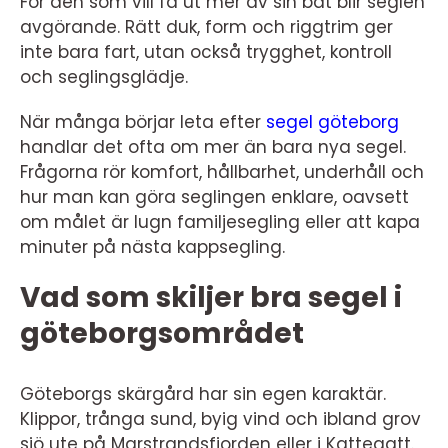
För den som vill få ut mer av sin båt blir seglen
avgörande. Rätt duk, form och riggtrim ger
inte bara fart, utan också trygghet, kontroll
och seglingsglädje.
När många börjar leta efter
segel göteborg
handlar det ofta om mer än bara nya segel.
Frågorna rör komfort, hållbarhet, underhåll och
hur man kan göra seglingen enklare, oavsett
om målet är lugn familjesegling eller att kapa
minuter på nästa kappsegling.
Vad som skiljer bra segel i
göteborgsområdet
Göteborgs skärgård har sin egen karaktär.
Klippor, trånga sund, byig vind och ibland grov
sjö ute på Marstrandsfjorden eller i Kattegatt.