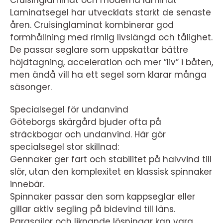
Cruisinglaminat och moderna laminat
Laminatsegel har utvecklats starkt de senaste
åren. Cruisinglaminat kombinerar god
formhållning med rimlig livslängd och tålighet.
De passar seglare som uppskattar bättre
höjdtagning, acceleration och mer ”liv” i båten,
men ändå vill ha ett segel som klarar många
säsonger.
Specialsegel för undanvind
Göteborgs skärgård bjuder ofta på
sträckbogar och undanvind. Här gör
specialsegel stor skillnad:
Gennaker ger fart och stabilitet på halvvind till
slör, utan den komplexitet en klassisk spinnaker
innebär.
Spinnaker passar den som kappseglar eller
gillar aktiv segling på bidevind till läns.
Parasailor och liknande lösningar kan vara