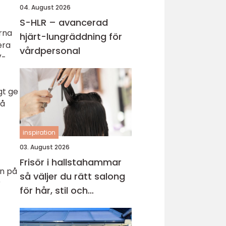
04. August 2026
S-HLR – avancerad
rna
hjärt-lungräddning för
era
vårdpersonal
V-
gt ge
på
inspiration
03. August 2026
Frisör i hallstahammar
en på
så väljer du rätt salong
r
för hår, stil och
välmående