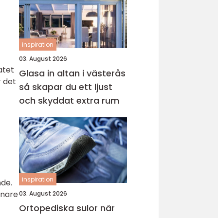
inspiration
03. August 2026
atet
Glasa in altan i västerås
r det
så skapar du ett ljust
och skyddat extra rum
inspiration
nde.
mnare
03. August 2026
Ortopediska sulor när