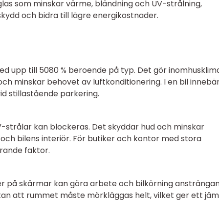
r glas som minskar värme, bländning och UV-strålning,
ydd och bidra till lägre energikostnader.
ed upp till 5080 % beroende på typ. Det gör inomhusklim
h minskar behovet av luftkonditionering. I en bil innebä
d stillastående parkering.
UV-strålar kan blockeras. Det skyddar hud och minskar
v och bilens interiör. För butiker och kontor med stora
rande faktor.
ner på skärmar kan göra arbete och bilkörning anstränga
utan att rummet måste mörkläggas helt, vilket ger ett jä