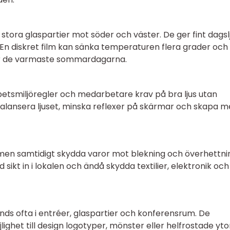
stora glaspartier mot söder och väster. De ger fint dagsl
En diskret film kan sänka temperaturen flera grader och
 de varmaste sommardagarna.
betsmiljöregler och medarbetare krav på bra ljus utan
tt balansera ljuset, minska reflexer på skärmar och skapa m
 men samtidigt skydda varor mot blekning och överhettni
sikt in i lokalen och ändå skydda textilier, elektronik och
nds ofta i entréer, glaspartier och konferensrum. De
ghet till design logotyper, mönster eller helfrostade yto