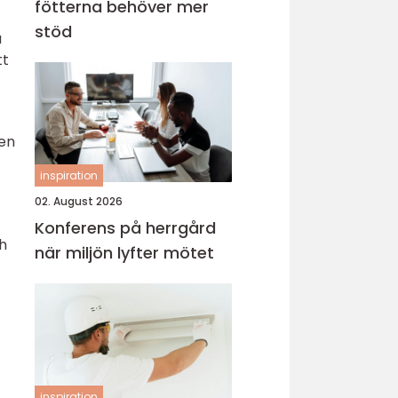
fötterna behöver mer
stöd
a
tt
ken
inspiration
02. August 2026
Konferens på herrgård
ch
när miljön lyfter mötet
inspiration