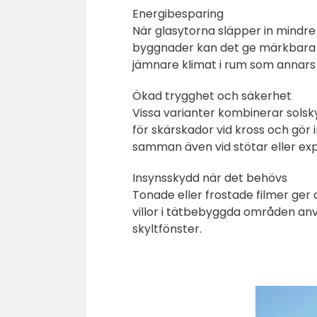
Energibesparing
När glasytorna släpper in mindr
byggnader kan det ge märkbara ene
jämnare klimat i rum som annars b
Ökad trygghet och säkerhet
Vissa varianter kombinerar solsk
för skärskador vid kross och gör 
samman även vid stötar eller exp
Insynsskydd när det behövs
Tonade eller frostade filmer ger a
villor i tätbebyggda områden använ
skyltfönster.