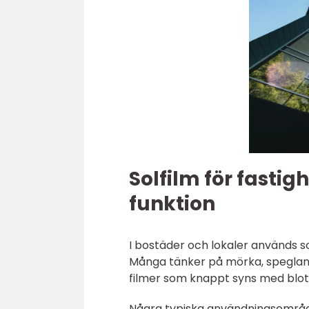
Solfilm för fastig
funktion
I bostäder och lokaler används s
Många tänker på mörka, speglande
filmer som knappt syns med blot
Några typiska användningsområ