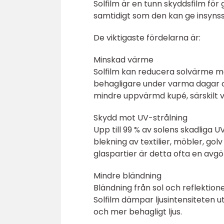
Solfilm är en tunn skyddsfilm fö
samtidigt som den kan ge insynssk
De viktigaste fördelarna är:
Minskad värme
Solfilm kan reducera solvärme m
behagligare under varma dagar oc
mindre uppvärmd kupé, särskilt vi
Skydd mot UV-strålning
Upp till 99 % av solens skadliga 
blekning av textilier, möbler, gol
glaspartier är detta ofta en avgö
Mindre bländning
Bländning från sol och reflektio
Solfilm dämpar ljusintensiteten 
och mer behagligt ljus.