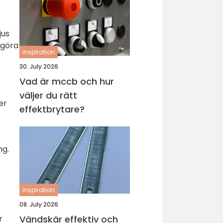
jus
 göra
inspiration
30. July 2026
Vad är mccb och hur
väljer du rätt
er
effektbrytare?
ng.
inspiration
08. July 2026
Vändskär effektiv och
r