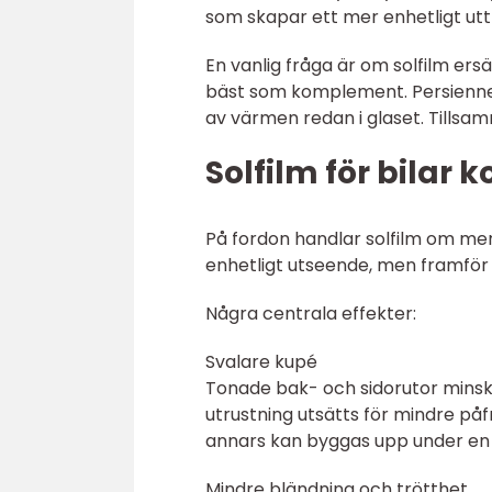
som skapar ett mer enhetligt utt
En vanlig fråga är om solfilm ers
bäst som komplement. Persienner
av värmen redan i glaset. Tillsam
Solfilm för bilar
På fordon handlar solfilm om mer 
enhetligt utseende, men framför 
Några centrala effekter:
Svalare kupé
Tonade bak- och sidorutor minska
utrustning utsätts för mindre p
annars kan byggas upp under e
Mindre bländning och trötthet