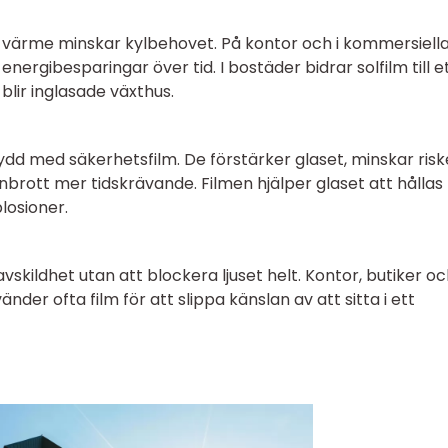
e värme minskar kylbehovet. På kontor och i kommersiell
rgibesparingar över tid. I bostäder bidrar solfilm till e
lir inglasade växthus.
ydd med säkerhetsfilm. De förstärker glaset, minskar ris
inbrott mer tidskrävande. Filmen hjälper glaset att hållas
losioner.
vskildhet utan att blockera ljuset helt. Kontor, butiker o
der ofta film för att slippa känslan av att sitta i ett