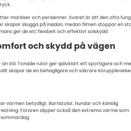
ryck.
ätter markiser och persienner. Svaret är att den ofta fun
 skapar skugga på insidan, medan filmen stoppar en sto
mans ger de ett flexibelt och effektivt solskydd.
 komfort och skydd på vägen
än stil. Tonade rutor ger självklart ett sportigare och m
allt skapar de en behagligare och säkrare körupplevelse
r värmen betydligt. Barnstolar, hundar och känslig
åfrestning. Föraren slipper också den extrema värme som
n sommardag.