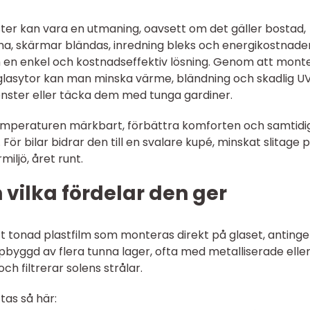
ter kan vara en utmaning, oavsett om det gäller bostad,
rma, skärmar bländas, inredning bleks och energikostnade
en enkel och kostnadseffektiv lösning. Genom att mont
 glasytor kan man minska värme, bländning och skadlig U
önster eller täcka dem med tunga gardiner.
emperaturen märkbart, förbättra komforten och samtidi
 För bilar bidrar den till en svalare kupé, minskat slitage 
iljö, året runt.
 vilka fördelar den ger
ätt tonad plastfilm som monteras direkt på glaset, anting
uppbyggd av flera tunna lager, ofta med metalliserade elle
ch filtrerar solens strålar.
tas så här: