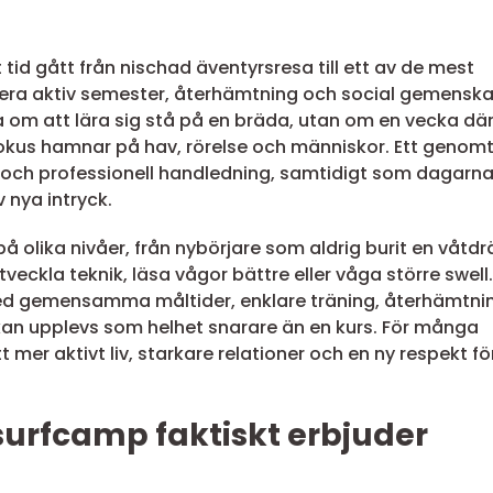
 tid gått från nischad äventyrsresa till ett av de mest
era aktiv semester, återhämtning och social gemenska
 om att lära sig stå på en bräda, utan om en vecka dä
okus hamnar på hav, rörelse och människor. Ett genom
r och professionell handledning, samtidigt som dagarn
 nya intryck.
 olika nivåer, från nybörjare som aldrig burit en våtdr
utveckla teknik, läsa vågor bättre eller våga större swell.
d gemensamma måltider, enklare träning, återhämtni
kan upplevs som helhet snarare än en kurs. För många
ett mer aktivt liv, starkare relationer och en ny respekt fö
surfcamp faktiskt erbjuder