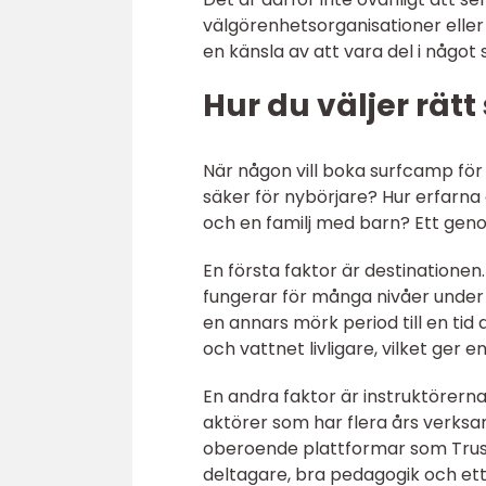
välgörenhetsorganisationer eller 
en känsla av att vara del i någo
Hur du väljer rät
När någon vill boka surfcamp för 
säker för nybörjare? Hur erfarn
och en familj med barn? Ett gen
En första faktor är destinatione
fungerar för många nivåer under s
en annars mörk period till en tid 
och vattnet livligare, vilket ger e
En andra faktor är instruktöre
aktörer som har flera års verksam
oberoende plattformar som Trust
deltagare, bra pedagogik och et