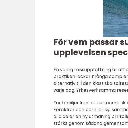
För vem passar s
upplevelsen speci
En vanlig missuppfattning är att
praktiken lockar många camp en b
alternativ till den klassiska solre
varje dag. Yrkesverksamma reser f
För familjer kan ett surfcamp s
Föräldrar och barn lär sig sam
alla delar en ny utmaning blir r
stärks genom sådana gemensamm