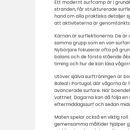
Ett modernt surfcamp är i grund
stranden, får strukturerade surfle
hand om alla praktiska detaljer s
att aktiviteterna är genomtänkta
Kärnan är surflektionerna. De är 
samma grupp som en van surfare. 
Nybörjare fokuserar ofta på grund
balans och de första stående åken
timing och hur de kan läsa vågorn
Utöver själva surfträningen är b
Baleal i Portugal, där vågorna ä
avancerade surfare. När boendet 
vattnet. Dagarna kan då följa en e
eftermiddagssurf och sedan mi
Maten spelar också en viktig roll.
gemensamma måltider hjälper gäs