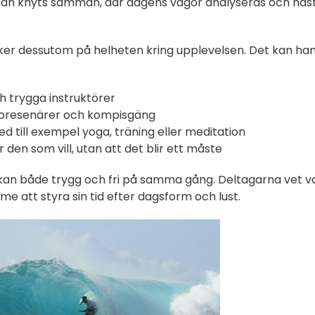
an knyts samman, där dagens vågor analyseras och näs
er dessutom på helheten kring upplevelsen. Det kan ha
 trygga instruktörer
soloresenärer och kompisgäng
d till exempel yoga, träning eller meditation
r den som vill, utan att det blir ett måste
ckan både trygg och fri på samma gång. Deltagarna vet v
 att styra sin tid efter dagsform och lust.