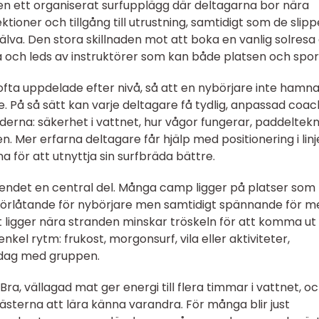
en ett organiserat surfupplägg där deltagarna bor nära
ktioner och tillgång till utrustning, samtidigt som de slipp
jälva. Den stora skillnaden mot att boka en vanlig solresa
 och leds av instruktörer som kan både platsen och spor
ofta uppdelade efter nivå, så att en nybörjare inte hamnar
På så sätt kan varje deltagare få tydlig, anpassad coac
erna: säkerhet i vattnet, hur vågor fungerar, paddeltekn
. Mer erfarna deltagare får hjälp med positionering i linj
a för att utnyttja sin surfbräda bättre.
oendet en central del. Många camp ligger på platser som
r förlåtande för nybörjare men samtidigt spännande för m
ligger nära stranden minskar tröskeln för att komma ut 
nkel rytm: frukost, morgonsurf, vila eller aktiviteter,
ddag med gruppen.
 Bra, vällagad mat ger energi till flera timmar i vattnet, o
terna att lära känna varandra. För många blir just