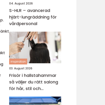
04. August 2026
S-HLR – avancerad
hjärt-lungräddning för
p.
vårdpersonal
r
tänkt
a
äkt
inspiration
ng
03. August 2026
Frisör i hallstahammar
r
så väljer du rätt salong
för hår, stil och
välmående