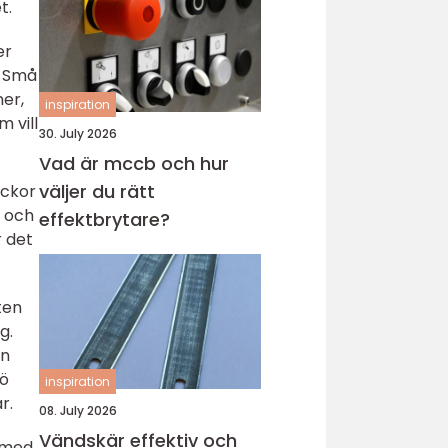
t.
er
. Små
ner,
inspiration
 vill
30. July 2026
Vad är mccb och hur
väljer du rätt
eckor
å och
effektbrytare?
r det
ten
g.
en
jö
inspiration
r.
08. July 2026
Vändskär effektiv och
n med