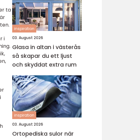
er ta
 är
ten.
inspiration
 i
03. August 2026
hing.
Glasa in altan i västerås
ik,
så skapar du ett ljust
en,
och skyddat extra rum
er
i
inspiration
03. August 2026
ch
Ortopediska sulor när