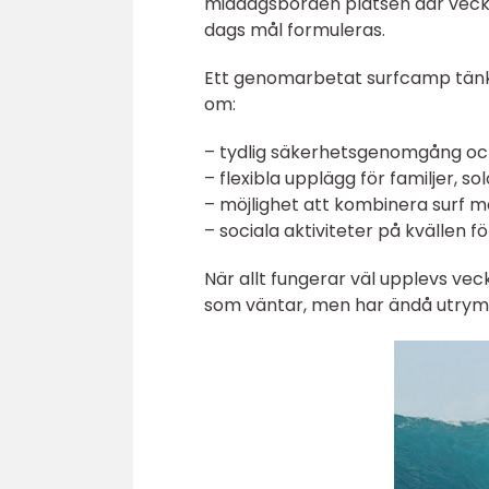
middagsborden platsen där veck
dags mål formuleras.
Ett genomarbetat surfcamp tänk
om:
– tydlig säkerhetsgenomgång och
– flexibla upplägg för familjer, 
– möjlighet att kombinera surf me
– sociala aktiviteter på kvällen fö
När allt fungerar väl upplevs ve
som väntar, men har ändå utrymme