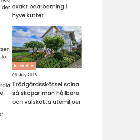
exakt bearbetning i
r det
hyvelkutter
tsen
olo
inspiration
06. July 2026
Trädgårdsskötsel solna
andla
så skapar man hållbara
re
och välskötta utemiljöer
ar