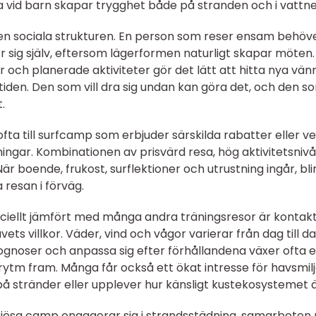
na vid barn skapar trygghet både på stranden och i vattne
en sociala strukturen. En person som reser ensam behöv
 för sig själv, eftersom lägerformen naturligt skapar möten
r och planerade aktiviteter gör det lätt att hitta nya vän
tiden. Den som vill dra sig undan kan göra det, och den som
.
fta till surfcamp som erbjuder särskilda rabatter eller v
ingar. Kombinationen av prisvärd resa, hög aktivitetsniv
är boende, frukost, surflektioner och utrustning ingår, bli
 resan i förväg.
iellt jämfört med många andra träningsresor är kontak
ets villkor. Väder, vind och vågor varierar från dag till da
rognoser och anpassa sig efter förhållandena växer ofta 
rytm fram. Många får också ett ökat intresse för havsmil
på stränder eller upplever hur känsligt kustekosystemet ä
seriösa camp engagerar sig i strandsstädning, samarbete