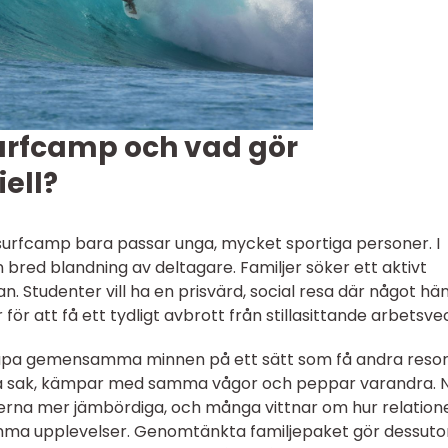
urfcamp och vad gör
ell?
 surfcamp bara passar unga, mycket sportiga personer. I
red blandning av deltagare. Familjer söker ett aktivt
san. Studenter vill ha en prisvärd, social resa där något hä
ör att få ett tydligt avbrott från stillasittande arbetsve
kapa gemensamma minnen på ett sätt som få andra resor
ma sak, kämpar med samma vågor och peppar varandra. 
ollerna mer jämbördiga, och många vittnar om hur relation
a upplevelser. Genomtänkta familjepaket gör dessut