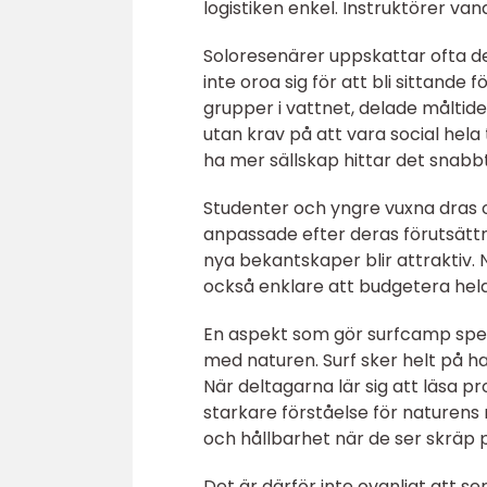
logistiken enkel. Instruktörer va
Soloresenärer uppskattar ofta d
inte oroa sig för att bli sittande
grupper i vattnet, delade måltide
utan krav på att vara social hela 
ha mer sällskap hittar det snabbt
Studenter och yngre vuxna dras o
anpassade efter deras förutsättn
nya bekantskaper blir attraktiv. N
också enklare att budgetera hela
En aspekt som gör surfcamp spec
med naturen. Surf sker helt på hav
När deltagarna lär sig att läsa p
starkare förståelse för naturens 
och hållbarhet när de ser skräp 
Det är därför inte ovanligt att 