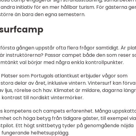
andra initiativ för en mer hållbar turism. För gästerna ge
t större än bara den egna semestern.
t surfcamp
första gången uppstår ofta flera frågor samtidigt. Är pla
a är instruktörerna? Passar campet både den som reser s
omtänkt val börjar med några enkla kontrollpunkter.
n. Platser som Portugals atlantkust erbjuder vågor som
tora delar av året, inklusive vintern. Vintersurf kan förv
av ljus, rörelse och hav. Klimatet är mildare, dagarna läng
n kontrast till nordiskt vintermörker.
rnas kompetens och campets erfarenhet. Många uppskatt
het och höga betyg från tidigare gäster, till exempel via
pilot. Ett högt snittbetyg tyder på genomgående nöjda
t fungerande helhetsupplägg.