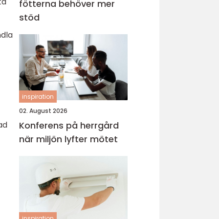
ta
fötterna behöver mer
stöd
ndla
inspiration
02. August 2026
ad
Konferens på herrgård
när miljön lyfter mötet
inspiration