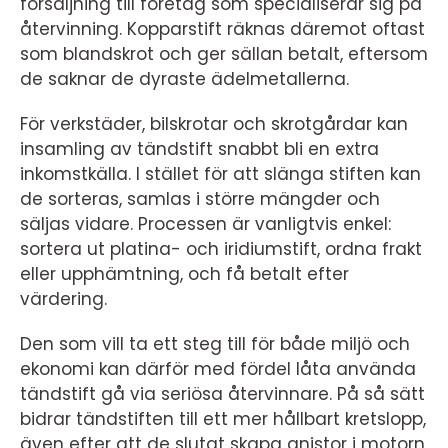
försäljning till företag som specialiserar sig på
återvinning. Kopparstift räknas däremot oftast
som blandskrot och ger sällan betalt, eftersom
de saknar de dyraste ädelmetallerna.
För verkstäder, bilskrotar och skrotgårdar kan
insamling av tändstift snabbt bli en extra
inkomstkälla. I stället för att slänga stiften kan
de sorteras, samlas i större mängder och
säljas vidare. Processen är vanligtvis enkel:
sortera ut platina- och iridiumstift, ordna frakt
eller upphämtning, och få betalt efter
värdering.
Den som vill ta ett steg till för både miljö och
ekonomi kan därför med fördel låta använda
tändstift gå via seriösa återvinnare. På så sätt
bidrar tändstiften till ett mer hållbart kretslopp,
även efter att de slutat skapa gnistor i motorn.