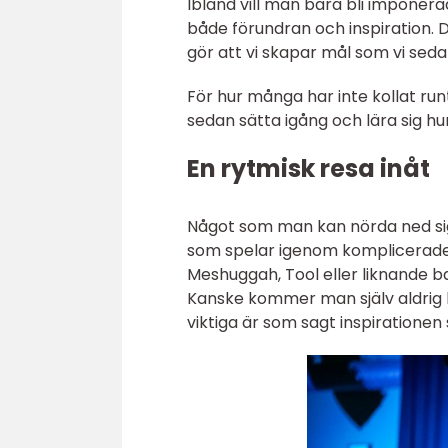
Ibland vill man bara bli imponera
både förundran och inspiration. De
gör att vi skapar mål som vi seda
För hur många har inte kollat runt
sedan sätta igång och lära sig hur 
En rytmisk resa inåt
Något som man kan nörda ned sig
som spelar igenom komplicerade l
Meshuggah, Tool eller liknande b
Kanske kommer man själv aldrig b
viktiga är som sagt inspirationen