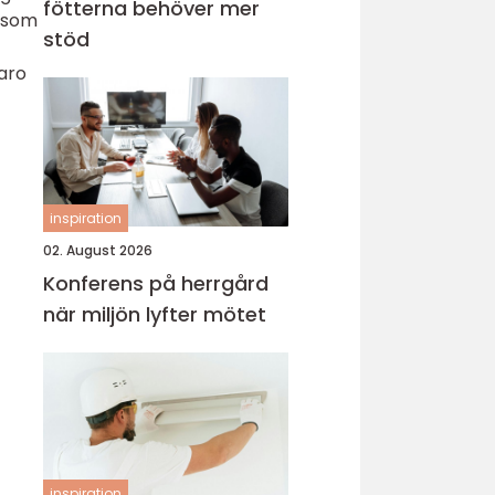
fötterna behöver mer
e som
stöd
varo
inspiration
02. August 2026
Konferens på herrgård
när miljön lyfter mötet
inspiration