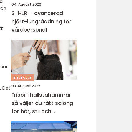
na
04. August 2026
och
S-HLR – avancerad
hjärt-lungräddning för
tt
vårdpersonal
isar
inspiration
03. August 2026
. Det
Frisör i hallstahammar
så väljer du rätt salong
för hår, stil och
välmående