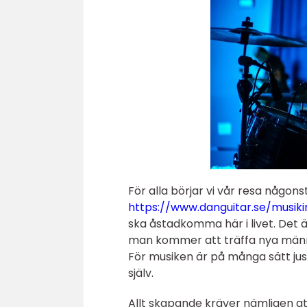
För alla börjar vi vår resa någons
https://www.danguitar.se/musi
ska åstadkomma här i livet. Det
man kommer att träffa nya männ
För musiken är på många sätt just
själv.
Allt skapande kräver nämligen att