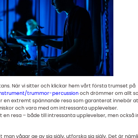
tans. När vi sitter och klickar hem vårt första trumset på
kinstrument/trummor-percussion
och drömmer om allt so
 är en extremt spännande resa som garanterat innebär at
iskor och vara med om intressanta upplevelser.
 en resa – både till intressanta upplevelser, men också in 
 man vågar ge av sig själv, utforska sig själv. Det är näml