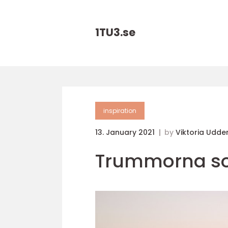
1TU3.
se
inspiration
13. January 2021
by
Viktoria Udd
Trummorna so