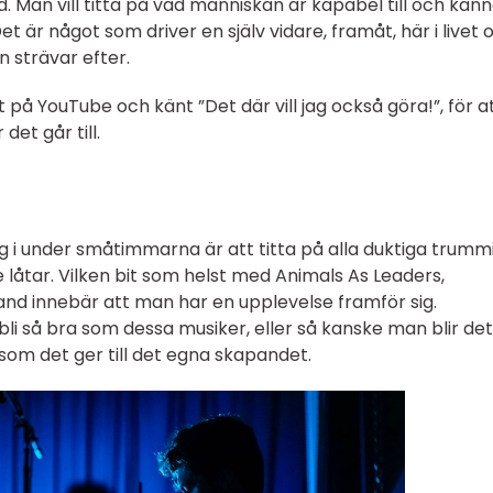
d. Man vill titta på vad människan är kapabel till och kän
t är något som driver en själv vidare, framåt, här i livet 
n strävar efter.
 på YouTube och känt ”Det där vill jag också göra!”, för a
det går till.
 i under småtimmarna är att titta på alla duktiga trumm
åtar. Vilken bit som helst med Animals As Leaders,
and innebär att man har en upplevelse framför sig.
li så bra som dessa musiker, eller så kanske man blir det
 som det ger till det egna skapandet.