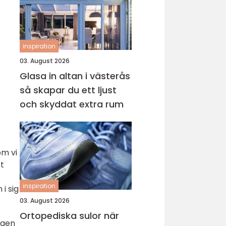
inspiration
03. August 2026
Glasa in altan i västerås
så skapar du ett ljust
och skyddat extra rum
m vi
t
inspiration
i sig
03. August 2026
Ortopediska sulor när
igen