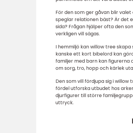
För den som ger gåvan blir valet a
speglar relationen bäst? Är det e
sida? Frågan hjälper ofta den s
verkligen vill sägas.
I hemmiljö kan willow tree skapa
kanske ett kort bibelord kan göra e
familjer med barn kan figurerna o
om sorg, tro, hopp och kärlek utan
Den som vill fördjupa sig i willow
fördel utforska utbudet hos arke
djurfigurer till större familjegr
uttryck.