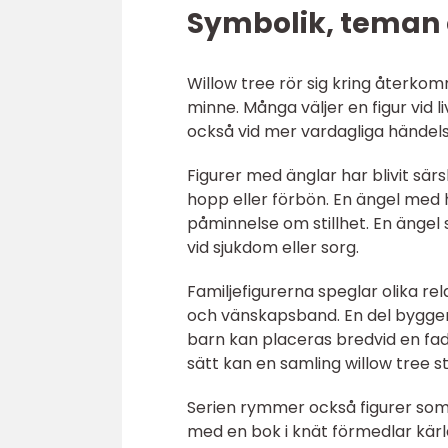
Symbolik, teman
Willow tree rör sig kring återk
minne. Många väljer en figur vid 
också vid mer vardagliga händelse
Figurer med änglar har blivit sär
hopp eller förbön. En ängel med
påminnelse om stillhet. En ängel s
vid sjukdom eller sorg.
Familjefigurerna speglar olika re
och vänskapsband. En del bygger
barn kan placeras bredvid en fader
sätt kan en samling willow tree s
Serien rymmer också figurer som 
med en bok i knät förmedlar kärle