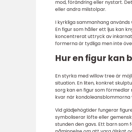
mod, förändring eller nystart. De
eller andra milstolpar.
I kyrkliga sammanhang används w
En figur som håller ett ljus kan kn
koncentrerat uttryck av inkarna
formerna är tydliga men inte öve
Hur en figur kan 
En styrka med willow tree är möjli
situation. En liten, konkret skul
sorg kan en figur som förmedlar m
kvar när kondoleansblommorna v
Vid glädjehögtider fungerar figur
symboliserar löfte eller gemens
stunden den gavs. Ett barn som få
påminnelse om att vara älskat o