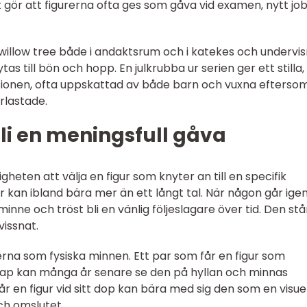
t gör att figurerna ofta ges som gåva vid examen, nytt jo
illow tree både i andaktsrum och i katekes och undervis
ytas till bön och hopp. En julkrubba ur serien ger ett stilla,
tionen, ofta uppskattad av både barn och vuxna efterso
rlastade.
bli en meningsfull gåva
gheten att välja en figur som knyter an till en specifik
ptur kan ibland bära mer än ett långt tal. När någon går ig
inne och tröst bli en vänlig följeslagare över tid. Den stå
issnat.
erna som fysiska minnen. Ett par som får en figur som
kap kan många år senare se den på hyllan och minnas
r en figur vid sitt dop kan bära med sig den som en visuel
ch omslutet.