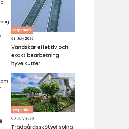
bb
ning.
inspiration
m
08. July 2026
Vändskär effektiv och
exakt bearbetning i
hyvelkutter
enom
r
inspiration
06. July 2026
l
Trädgårdsskötsel solna