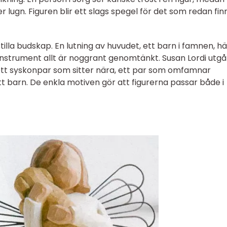
lugn. Figuren blir ett slags spegel för det som redan finn
 stilla budskap. En lutning av huvudet, ett barn i famnen, h
 instrument allt är noggrant genomtänkt. Susan Lordi utgå
: ett syskonpar som sitter nära, ett par som omfamnar
t barn. De enkla motiven gör att figurerna passar både i