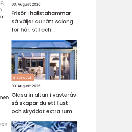
p,
03. August 2026
m
Frisör i hallstahammar
en
så väljer du rätt salong
för hår, stil och
välmående
inspiration
03. August 2026
Glasa in altan i västerås
onen
så skapar du ett ljust
och skyddat extra rum
aron