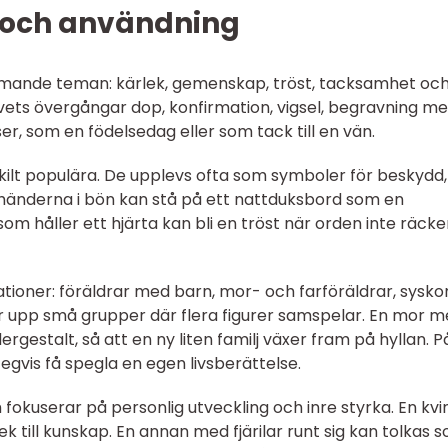
 och användning
ommande teman: kärlek, gemenskap, tröst, tacksamhet oc
livets övergångar dop, konfirmation, vigsel, begravning m
r, som en födelsedag eller som tack till en vän.
skilt populära. De upplevs ofta som symboler för beskydd,
 händerna i bön kan stå på ett nattduksbord som en
om håller ett hjärta kan bli en tröst när orden inte räcker 
lationer: föräldrar med barn, mor- och farföräldrar, sysko
 upp små grupper där flera figurer samspelar. En mor 
gestalt, så att en ny liten familj växer fram på hyllan. P
tegvis få spegla en egen livsberättelse.
fokuserar på personlig utveckling och inre styrka. En kv
k till kunskap. En annan med fjärilar runt sig kan tolkas 