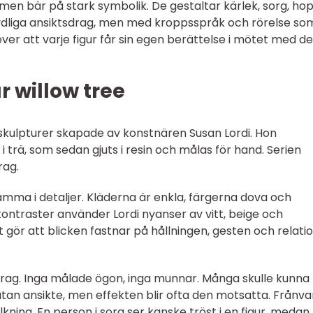
 men bär på stark symbolik. De gestaltar kärlek, sorg, hop
dliga ansiktsdrag, men med kroppsspråk och rörelse so
er att varje figur får sin egen berättelse i mötet med d
 willow tree
a skulpturer skapade av konstnären Susan Lordi. Hon
 i trä, som sedan gjuts i resin och målas för hand. Serien
rag.
amma i detaljer. Kläderna är enkla, färgerna dova och
rgkontraster använder Lordi nyanser av vitt, beige och
 gör att blicken fastnar på hållningen, gesten och relati
drag. Inga målade ögon, inga munnar. Många skulle kunna
utan ansikte, men effekten blir ofta den motsatta. Frånv
kning. En person i sorg ser kanske tröst i en figur, medan