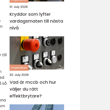
31. July 2026
Kryddor som lyfter
h
vardagsmaten till nästa
en
nivå
till
inspiration
n
30. July 2026
med
Vad är mccb och hur
å så
väljer du rätt
effektbrytare?
inna
som