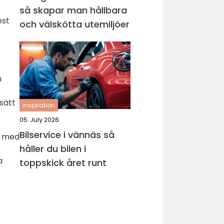
så skapar man hållbara
est
och välskötta utemiljöer
h
sätt
inspiration
05. July 2026
Bilservice i vännäs så
an med
håller du bilen i
a
toppskick året runt