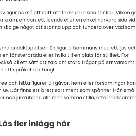
v figur också ett sätt att formulera sina tankar. Vilken g
n kram, en bön, ett leende eller en enkel närvaro sida vid
om ska ge något att stanna upp och fundera över vad som
 små andaktsplatser. En figur tillsammans med ett ljus oc
n fönsterbräda eller hylla till en plats för stillhet. För
ckså bli ett sätt att tala om stora frågor på ett varsamt 
 att språket blir tungt.
 tree och hitta figurer till gåvor, hem eller församlingar k
n.se. Där finns ett brett sortiment som spänner från små
upper och julkrubbor, allt med samma stilla, eftertänksamm
Läs fler inlägg här