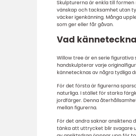
Skulpturerna är enkla till formen
vänskap och tacksamhet utan ty
väcker igenkänning. Många upplev
som ger eller får gåvan.
Vad kännetecknar
Willow tree är en serie figurativ
handskulpterar varje originalfigur
kännetecknas av några tydliga d
För det första är figurerna spars
naturliga. I stället för starka fä
jordfärger. Denna återhållsamhet
mellan figurerna.
För det andra saknar ansiktena 
tänka att uttrycket blir svagare 
av ansiktsdrag öppnar upp för tol