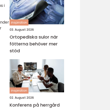
s i
änder
inspiration
r
03. August 2026
Ortopediska sulor när
fötterna behöver mer
stöd
inspiration
02. August 2026
Konferens på herrgård