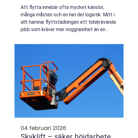
Att flytta innebär ofta mycket känslor,
många måsten och en hel del logistik. Mitt i
allt hamnar flyttstädningen ett tidskrävande
jobb som kräver mer noggrannhet än en
vanlig storstädning. Den som planerar
flyttstädning Vimmerby behöver ha koll på
bå...
04 februari 2026
Skyklift – säker höjdarbete