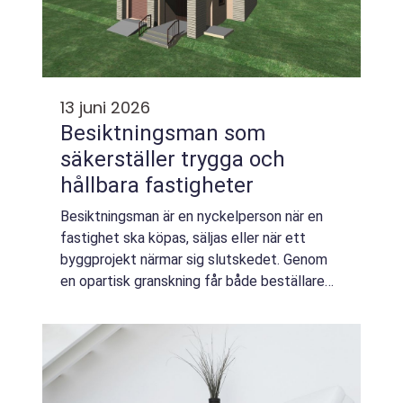
13 juni 2026
Besiktningsman som
säkerställer trygga och
hållbara fastigheter
Besiktningsman är en nyckelperson när en
fastighet ska köpas, säljas eller när ett
byggprojekt närmar sig slutskedet. Genom
en opartisk granskning får både beställare
och entreprenör en tydlig bild av
byggnadens faktiska skick. En genomtänkt
besiktni...