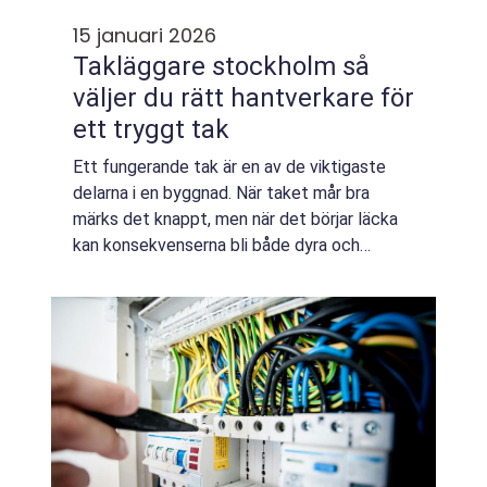
15 januari 2026
Takläggare stockholm så
väljer du rätt hantverkare för
ett tryggt tak
Ett fungerande tak är en av de viktigaste
delarna i en byggnad. När taket mår bra
märks det knappt, men när det börjar läcka
kan konsekvenserna bli både dyra och
stressande. I en stad som Stockholm, med
snötyngda vintrar, skiftande temperaturer
och k...