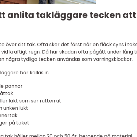
tt anlita takläggare tecken att
över sitt tak. Ofta sker det först när en fläck syns i tak
 vid kraftigt regn. Då har skadan ofta pågått under lång ti
kan några tydliga tecken användas som varningsklockor.
läggare bör kallas in:
de pannor
låttak
ller läkt som ser rutten ut
n unken lukt
innertak
ger på taket
ga tak håller mellan 20 och 50 år, beroende på material,