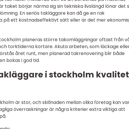
taket börjar närma sig sin tekniska livslängd lönar det s
edömning. En seriös takläggare kan då ge en rak
 på ett kostnadseffektivt sätt eller är det mer ekonomis
tockholm planeras större takomläggningar oftast från vår
e och torktiderna kortare. Akuta arbeten, som läckage elle
örstås året runt, men planerad takrenovering blir både
en bokas i god tid.
takläggare i stockholm kvalitet
kholm är stor, och skillnaden mellan olika företag kan va
liga överraskningar är några kriterier extra viktiga att
på.
ande: