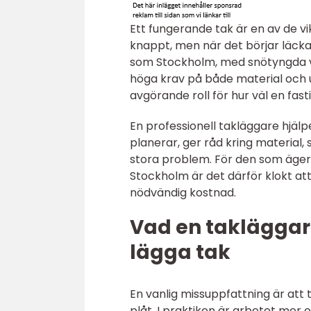
Ett fungerande tak är en av de v
knappt, men när det börjar läcka
som Stockholm, med snötyngda vin
höga krav på både material och u
avgörande roll för hur väl en fast
En professionell takläggare hjälpe
planerar, ger råd kring material,
stora problem. För den som äger vi
Stockholm är det därför klokt att
nödvändig kostnad.
Vad en takläggare
lägga tak
En vanlig missuppfattning är att
plåt. I praktiken är arbetet mer