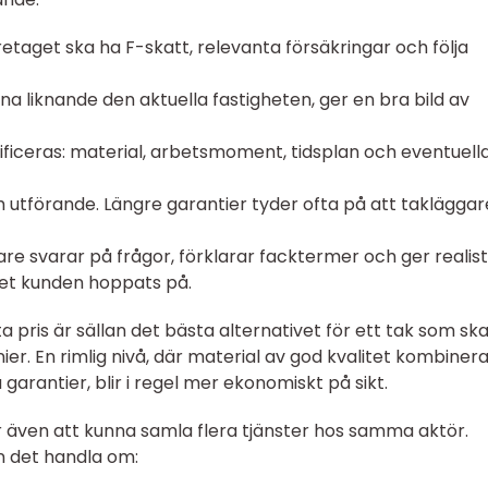
etaget ska ha F-skatt, relevanta försäkringar och följa
rna liknande den aktuella fastigheten, ger en bra bild av
ecificeras: material, arbetsmoment, tidsplan och eventuell
 utförande. Längre garantier tyder ofta på att taklägga
e svarar på frågor, förklarar facktermer och ger realist
det kunden hoppats på.
sta pris är sällan det bästa alternativet för ett tak som sk
er. En rimlig nivå, där material av god kvalitet kombiner
arantier, blir i regel mer ekonomiskt på sikt.
 även att kunna samla flera tjänster hos samma aktör.
n det handla om: