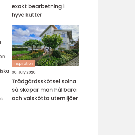
exakt bearbetning i
hyvelkutter
a
ren
inspiration
iska
06. July 2026
Trädgårdsskötsel solna
så skapar man hållbara
a
och välskötta utemiljöer
as