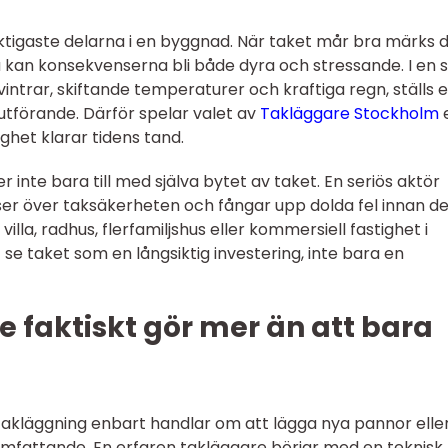
iktigaste delarna i en byggnad. När taket mår bra märks 
 kan konsekvenserna bli både dyra och stressande. I en 
trar, skiftande temperaturer och kraftiga regn, ställs e
tförande. Därför spelar valet av
Takläggare Stockholm
ighet klarar tidens tand.
r inte bara till med själva bytet av taket. En seriös aktör
 ser över taksäkerheten och fångar upp dolda fel innan de 
lla, radhus, flerfamiljshus eller kommersiell fastighet i
 se taket som en långsiktig investering, inte bara en
 faktiskt gör mer än att bara
 takläggning enbart handlar om att lägga nya pannor elle
 omfattande. En erfaren takläggare börjar med en teknisk