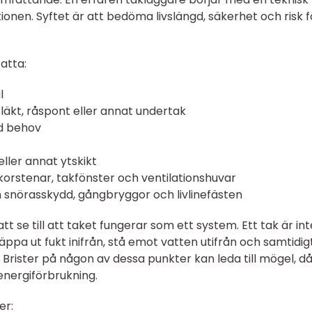
nen. Syftet är att bedöma livslängd, säkerhet och risk f
atta:
l
 läkt, råspont eller annat undertak
id behov
t
eller annat ytskikt
orstenar, takfönster och ventilationshuvar
m snörasskydd, gångbryggor och livlinefästen
att se till att taket fungerar som ett system. Ett tak är int
äppa ut fukt inifrån, stå emot vatten utifrån och samtidig
 Brister på någon av dessa punkter kan leda till mögel, då
energiförbrukning.
er: