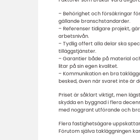
– Behörighet och försäkringar för
gällande branschstandarder.
– Referenser tidigare projekt, gä
arbetsnivån.
– Tydlig offert alla delar ska sp
tilläggstjänster.
– Garantier både på material och
litar på sin egen kvalitet.
– Kommunikation en bra takläggar
besked, även när svaret inte är 
Priset är såklart viktigt, men läg
skydda en byggnad i flera decenni
med noggrant utförande och bra g
Flera fastighetsägare uppskattar
Förutom själva takläggningen ka