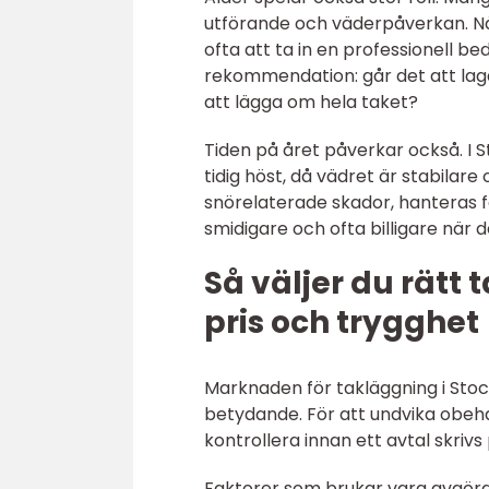
utförande och väderpåverkan. När 
ofta att ta in en professionell b
rekommendation: går det att laga
att lägga om hela taket?
Tiden på året påverkar också. I S
tidig höst, då vädret är stabilar
snörelaterade skador, hanteras f
smidigare och ofta billigare när d
Så väljer du rätt 
pris och trygghet
Marknaden för takläggning i Stoc
betydande. För att undvika obehag
kontrollera innan ett avtal skrivs 
Faktorer som brukar vara avgör