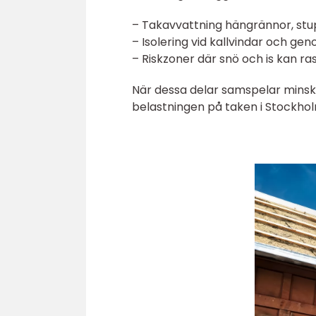
– Takavvattning hängrännor, stu
– Isolering vid kallvindar och ge
– Riskzoner där snö och is kan ra
När dessa delar samspelar minska
belastningen på taken i Stockhol