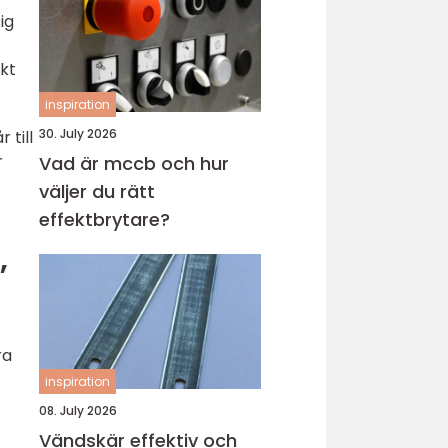
ig
kt
inspiration
30. July 2026
 till
r
Vad är mccb och hur
väljer du rätt
effektbrytare?
,
ra
inspiration
08. July 2026
Vändskär effektiv och