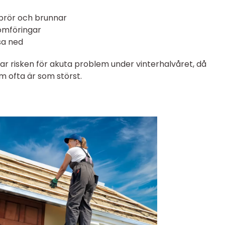
prör och brunnar
nomföringar
sa ned
r risken för akuta problem under vinterhalvåret, då
m ofta är som störst.