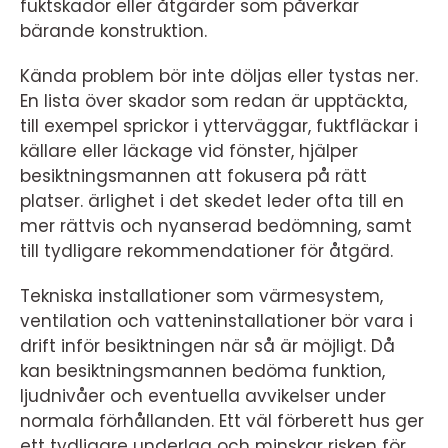
fuktskador eller åtgärder som påverkar
bärande konstruktion.
Kända problem bör inte döljas eller tystas ner.
En lista över skador som redan är upptäckta,
till exempel sprickor i ytterväggar, fuktfläckar i
källare eller läckage vid fönster, hjälper
besiktningsmannen att fokusera på rätt
platser. ärlighet i det skedet leder ofta till en
mer rättvis och nyanserad bedömning, samt
till tydligare rekommendationer för åtgärd.
Tekniska installationer som värmesystem,
ventilation och vatteninstallationer bör vara i
drift inför besiktningen när så är möjligt. Då
kan besiktningsmannen bedöma funktion,
ljudnivåer och eventuella avvikelser under
normala förhållanden. Ett väl förberett hus ger
ett tydligare underlag och minskar risken för