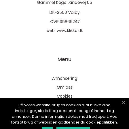
web:
www.klikko.dk
Menu
Annonsering
Om oss
Cookies
På vores website bruges cookies til at huske dine
Kontakta oss
indstillinger, statistik og personalisering af indhold og
Sitemap
annoncer. Denne information deles med tredjepart. Ved
fortsat brug af websiden godkender du cookiepolitikken.