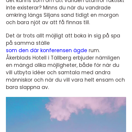
det känns som om att världen utanför faktiskt
inte existerar? Minns du när du vandrade
omkring längs Siljans sand tidigt en morgon
och bara njöt av att få finnas till.
Det är trots allt möjligt att boka in sig på spa
på samma ställe
som den där konferensen ägde
rum.
Åkerblads Hotell i Tällberg erbjuder nämligen
en mängd olika möjligheter, både för när du
vill utbyta idéer och samtala med andra
människor och när du vill vara helt ensam och
bara slappna av.