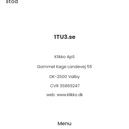
stöd
1TU3.
se
web:
www.klikko.dk
Menu