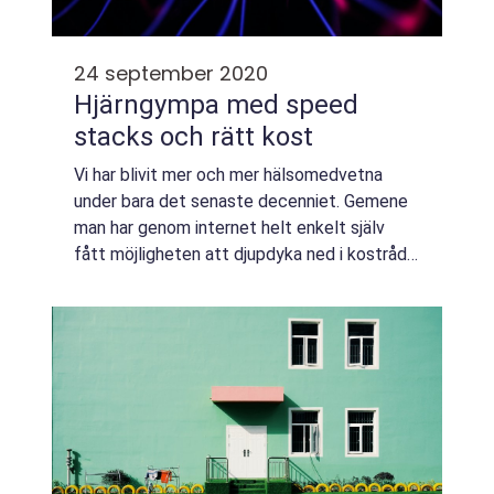
24 september 2020
Hjärngympa med speed
stacks och rätt kost
Vi har blivit mer och mer hälsomedvetna
under bara det senaste decenniet. Gemene
man har genom internet helt enkelt själv
fått möjligheten att djupdyka ned i kostråd
och diskussioner om vad som kan vara bäst
för just ens egen kropp. Många har frångåt...