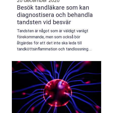
20 december 2020
Besök tandläkare som kan
diagnostisera och behandla
tandsten vid besvär
Tandsten är något som är väldigt vanligt
förekommande, men som också bör
åtgärdas för att det inte ska leda till
tandköttsinflammation och tandlossning.
Tandsten bildas då bakteriebeläggningar
som fastnat på tänderna kommer i kontakt
med saliven. Det...