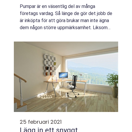
Pumpar är en väsentlig del av många
företags vardag. Så länge de gör det jobb de
är inköpta för att göra brukar man inte ägna
dem någon större uppmärksamhet. Liksom
de flesta maskiner med rörliga delar händer
det dock att pumpar fungerar sämre
emella...
25 februari 2021
Lägg in ett snyggt