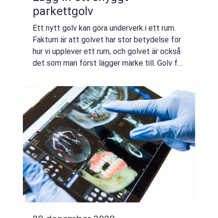
parkettgolv
Ett nytt golv kan göra underverk i ett rum.
Faktum är att golvet har stor betydelse för
hur vi upplever ett rum, och golvet är också
det som man först lägger märke till. Golv får
därför gärna vara både snygga och sköna att
gå på, exempelvis somparket...